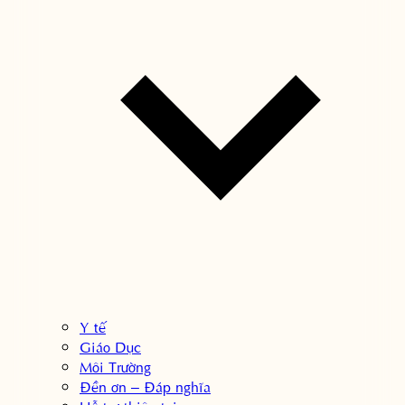
Y tế
Giáo Dục
Môi Trường
Đền ơn – Đáp nghĩa