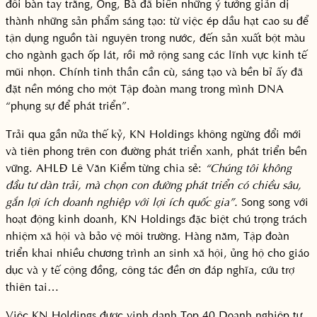
đôi bàn tay trắng, Ông, Bà đã biến những ý tưởng giản dị
thành những sản phẩm sáng tạo: từ việc ép dầu hạt cao su để
tận dụng nguồn tài nguyên trong nước, đến sản xuất bột màu
cho ngành gạch ốp lát, rồi mở rộng sang các lĩnh vực kinh tế
mũi nhọn. Chính tinh thần cần cù, sáng tạo và bền bỉ ấy đã
đặt nền móng cho một Tập đoàn mang trong mình DNA
“phụng sự để phát triển”.
Trải qua gần nửa thế kỷ, KN Holdings không ngừng đổi mới
và tiên phong trên con đường phát triển xanh, phát triển bền
vững. AHLĐ Lê Văn Kiểm từng chia sẻ:
“Chúng tôi không
đầu tư dàn trải, mà chọn con đường phát triển có chiều sâu,
gắn lợi ích doanh nghiệp với lợi ích quốc gia”.
Song song với
hoạt động kinh doanh, KN Holdings đặc biệt chú trọng trách
nhiệm xã hội và bảo vệ môi trường. Hàng năm, Tập đoàn
triển khai nhiều chương trình an sinh xã hội, ủng hộ cho giáo
dục và y tế cộng đồng, công tác đền ơn đáp nghĩa, cứu trợ
thiên tai…
Việc KN Holdings được vinh danh Top 40 Doanh nghiệp tư